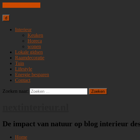
Spring naar inhoud
d
Interieur
Keuken
Horeca
wonen
Lokale gidsen
Raamdecoratie
Tuin
Lifestyle
Energie besparen
Contact
Zoeken naar:
nextinterieur.nl
De impact van natuur op blog interieur de
Home