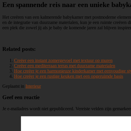
Een spannende reis naar een unieke baby
Het creëren van een kalmerende babykamer met postmoderne elementen 
en de integratie van duurzame materialen, kun je een ruimte creëren di
een plek die zowel jij als je baby de komende jaren zal blijven inspire
Related posts:
Creëer een instant zomergevoel met textuur op muren
Creëer een mediterraan terras met duurzame materialen
Hoe creëer je een harmonieuze kinderkamer met eenvoudige st
Hoe creëer je een rustige keuken met een opgeruimde basis
Geplaatst in
Interieur
Geef een reactie
Je e-mailadres wordt niet gepubliceerd.
Vereiste velden zijn gemarke