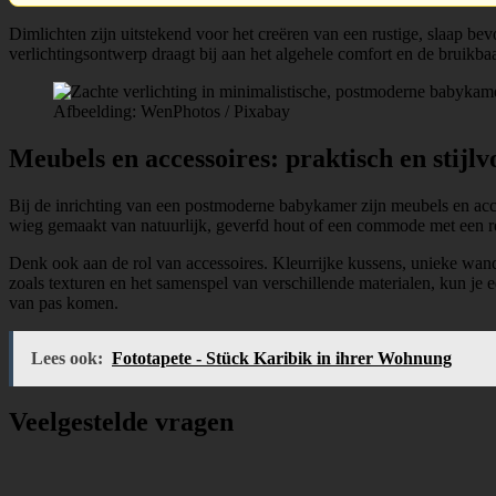
Dimlichten zijn uitstekend voor het creëren van een rustige, slaap bevo
verlichtingsontwerp draagt bij aan het algehele comfort en de bruikba
Afbeelding: WenPhotos / Pixabay
Meubels en accessoires: praktisch en stijlv
Bij de inrichting van een postmoderne babykamer zijn meubels en acce
wieg gemaakt van natuurlijk, geverfd hout of een commode met een 
Denk ook aan de rol van accessoires. Kleurrijke kussens, unieke wandd
zoals texturen en het samenspel van verschillende materialen, kun je ee
van pas komen.
Lees ook:
Fototapete - Stück Karibik in ihrer Wohnung
Veelgestelde vragen