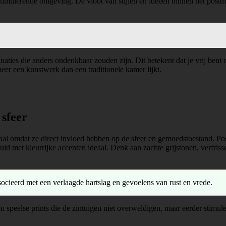
timulerende omgeving. De vloot van stijlen en ideeën binnen het postm
ties die anders ondenkbaar zouden zijn. Dit betekent dat je vrij bent 
eer een kunstwerk dan een traditionele kamer lijkt.
 sfeer
iaal omdat ze direct invloed hebben op de sfeer en gemoedstoestand. Po
ld met kleurrijke accenten ideaal. Denk aan zachte grijstonen, verfri
ocieerd met een verlaagde hartslag en gevoelens van rust en vrede.
 speelse prints die de zintuigen niet overweldigen, maar eerder stimul