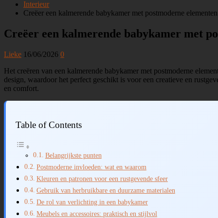
Interieur
Creëer een kalmerende babykamer met postmoderne elementen
Creëer een kalmerende babykamer met po
Lieke
16/06/2026
0
Het creëren van een kalmerende babykamer met postmoderne elemente
design, waardoor het perfect geschikt is voor een creatieve en rustgev
en comfort.
Table of Contents
Belangrijkste punten
Postmoderne invloeden: wat en waarom
Kleuren en patronen voor een rustgevende sfeer
Gebruik van herbruikbare en duurzame materialen
De rol van verlichting in een babykamer
Meubels en accessoires: praktisch en stijlvol