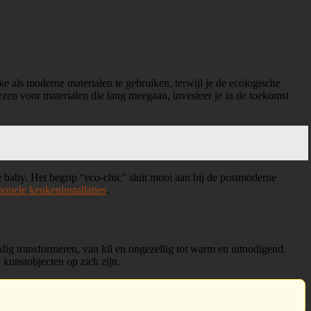
 als moderne materialen te gebruiken, terwijl je de ecologische
zen voor materialen die lang meegaan, investeer je in de toekomst
 baby. Het begrip “eco-chic” sluit mooi aan bij de postmoderne
ionele keukeninstallaties
.
dig transformeren, van kil en ongezellig tot warm en uitnodigend.
kunstobjecten op zich zijn.