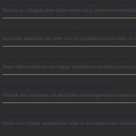
Kunnen postmoderne elementen te druk maken voor een babyk
Niet per se, zolang de juiste balans tussen kleur, patronen en minim
Waarom zou ik kiezen voor duurzame materialen in de babykam
Duurzame materialen zijn beter voor de gezondheid van uw baby en ve
Zouden vintage meubels passen in een postmoderne babykamer?
Zeker! Het combineren van vintage meubels met moderne accenten is
Hoe kan ik verlichting optimaliseren in de babykamer?
Gebruik een combinatie van dimlichten voor rustgevende momenten en h
Wat is een goede manier om patronen in de babykamer te integr
Kiezer voor subtiele geometrische prints in accessoires zoals vloerkl