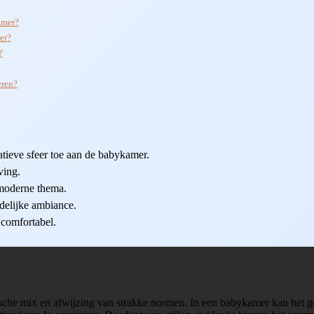
amer?
er?
?
eren?
atieve sfeer toe aan de babykamer.
ving.
tmoderne thema.
edelijke ambiance.
comfortabel.
ische mix en afwijzing van strakke normen. In een babykamer kan het 