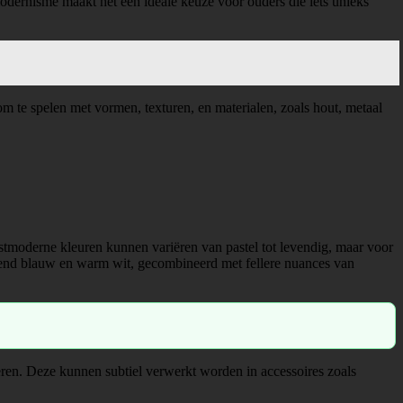
odernisme maakt het een ideale keuze voor ouders die iets unieks
om te spelen met vormen, texturen, en materialen, zoals hout, metaal
stmoderne kleuren kunnen variëren van pastel tot levendig, maar voor
ssend blauw en warm wit, gecombineerd met fellere nuances van
eren. Deze kunnen subtiel verwerkt worden in accessoires zoals