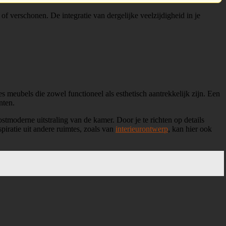
 of verschonen. De integratie van dergelijke veelzijdigheid in je
 meubels die zowel functioneel als esthetisch aantrekkelijk zijn. Een
nten.
tmoderne uitstraling van de kamer. Door je te richten op details
spiratie uit andere ruimtes, zoals van
interieurontwerp
, kan hier ook