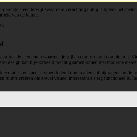
rderende sfeer, terwijl zwaardere verlichting nuttig is tijdens het spelen
arheid van de kamer.
ol
ssoires de elementen waarmee je stijl en comfort kunt combineren. Kies
retro design kan bijvoorbeeld prachtig samenkomen met moderne eleme
ecoraties, en speelse vloerkleden kunnen allemaal bijdragen aan de pos
n ruimte creëren die zowel visueel interessant als erg functioneel is. In