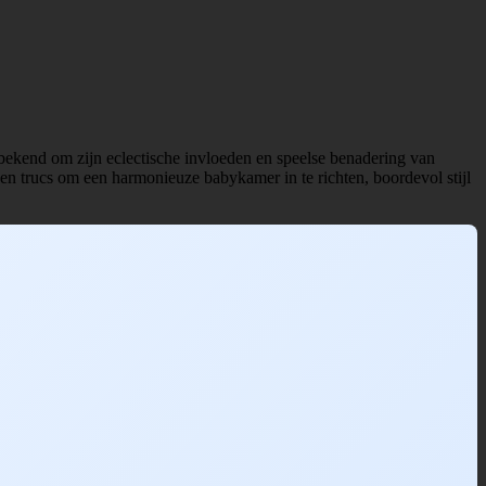
ekend om zijn eclectische invloeden en speelse benadering van
s en trucs om een harmonieuze babykamer in te richten, boordevol stijl