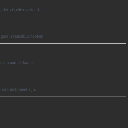
nder visuele overload.
ngere levensduur hebben.
geven aan de kamer.
en functioneel zijn.
.