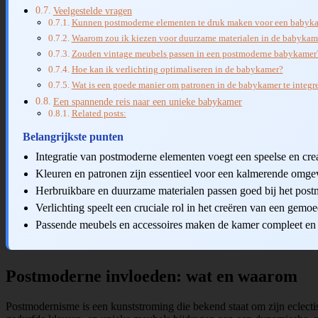
Veelgestelde vragen
Kunnen postmoderne elementen te druk maken voor een babyk
Waarom zou ik kiezen voor duurzame materialen in de babykam
Zouden vintage meubels passen in een postmoderne babykamer
Hoe kan ik verlichting optimaliseren in de babykamer?
Wat is een goede manier om patronen in de babykamer te integr
Een spannende reis naar een unieke babykamer
Related posts:
Belangrijkste punten
Integratie van postmoderne elementen voegt een speelse en cre
Kleuren en patronen zijn essentieel voor een kalmerende omge
Herbruikbare en duurzame materialen passen goed bij het pos
Verlichting speelt een cruciale rol in het creëren van een gemo
Passende meubels en accessoires maken de kamer compleet en 
Postmoderne invloeden: wat en waarom
Postmodernisme is een kunststroming die bekend staat om zijn eclect