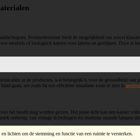
aterialen
andachtspunt. Postmodernisme biedt de mogelijkheid om zowel klassieke
oor meubels of biologisch katoen voor lakens en gordijnen. Door te kie
micaliën in de producten, wat belangrijk is voor de gezondheid van je
and gaan, net zoals bij een efficiënte installatie zoals te zien in
profess
 over het hoofd mag worden gezien. Het juiste licht kan een kamer volle
ek ontwerp, van vintage lichtslingers tot moderne staande lampen die 
n en lichten om de stemming en functie van een ruimte te versterken.