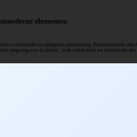
stmoderne elementen
n is een boeiende en uitdagende onderneming. Postmodernisme staat b
ende omgeving voor je kleintje. In dit artikel delen we waardevolle tip