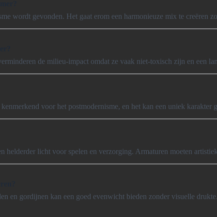
amer?
alisme wordt gevonden. Het gaat erom een harmonieuze mix te creëren zo
er?
rminderen de milieu-impact omdat ze vaak niet-toxisch zijn en een la
 kenmerkend voor het postmodernisme, en het kan een uniek karakter 
elderder licht voor spelen en verzorging. Armaturen moeten artistiek 
eren?
eden en gordijnen kan een goed evenwicht bieden zonder visuelle drukte