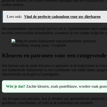
gedurfde kleuren, en unieke meubels bijdragen aan een dynamische, s
willen creëren.
Lees ook:
Vind de perfecte cadeaubon voor uw dierbaren
De postmoderne ontwerpstijl laat toe om te experimenteren met combina
en zelfs onverwachte kunststoffen, waardoor je een ruimte krijgt die m
Afbeelding: insung yoon / Unsplash
Kleuren en patronen voor een rustgevende
Het kiezen van de juiste kleuren en patronen in de babykamer is cruc
een kalmerende babykamer is een combinatie van milde tinten aangevu
bijvoorbeeld zacht geel of pastelgroen.
Wist je dat?
Zachte kleuren, zoals pastelblauw, worden vaak geass
Als het gaat om patronen, kun je denken aan geometrische motieven en
gordijnen, vloerkleden, of zelfs in de bekleding van meubels.