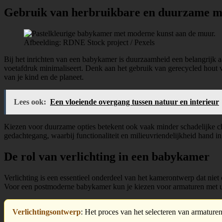
Gebruik van herbruikbare en duurzame m
Afbeelding: RDNE Stock project / Pexels
Bij het inrichten van een babykamer is duurzaamheid een belangrijk a
voetafdruk minimaliseert. Denk aan het gebruik van gerecycled hout v
van je kind en de planeet.
Lees ook:
Een vloeiende overgang tussen natuur en interieur
Kiezen voor duurzame opties betekent ook vaak minder schadelijke che
gedachtegang, waarbij functionaliteit en milieuvriendelijkheid hand in h
De rol van verlichting in een babykamer
Verlichting is een essentieel onderdeel van het kamerontwerp dat niet
Voor een postmoderne babykamer kun je kiezen voor armaturen met uni
Verlichtingsontwerp
: Het proces van het selecteren van armature