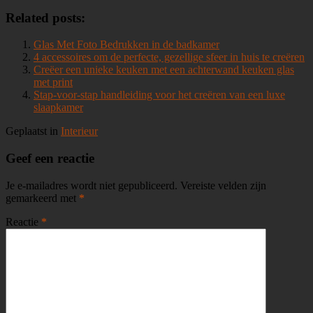
Related posts:
Glas Met Foto Bedrukken in de badkamer
4 accessoires om de perfecte, gezellige sfeer in huis te creëren
Creëer een unieke keuken met een achterwand keuken glas
met print
Stap-voor-stap handleiding voor het creëren van een luxe
slaapkamer
Geplaatst in
Interieur
Geef een reactie
Je e-mailadres wordt niet gepubliceerd.
Vereiste velden zijn
gemarkeerd met
*
Reactie
*