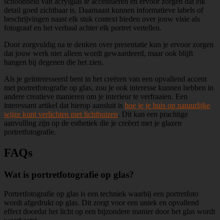
schoonheid van acrylglas te accentueren en ervoor zorgen dat elk
detail goed zichtbaar is. Daarnaast kunnen informatieve labels of
beschrijvingen naast elk stuk context bieden over jouw visie als
fotograaf en het verhaal achter elk portret vertellen.
Door zorgvuldig na te denken over presentatie kun je ervoor zorgen
dat jouw werk niet alleen wordt gewaardeerd, maar ook blijft
hangen bij degenen die het zien.
Als je geïnteresseerd bent in het creëren van een opvallend accent
met portretfotografie op glas, zou je ook interesse kunnen hebben in
andere creatieve manieren om je interieur te verfraaien. Een
interessant artikel dat hierop aansluit is
hoe je je huis op natuurlijke
wijze kunt verlichten met lichtbuizen
. Dit kan een prachtige
aanvulling zijn op de esthetiek die je creëert met je glazen
portretfotografie.
FAQs
Wat is portretfotografie op glas?
Portretfotografie op glas is een techniek waarbij een portretfoto
wordt afgedrukt op glas. Dit zorgt voor een uniek en opvallend
effect doordat het licht op een bijzondere manier door het glas wordt