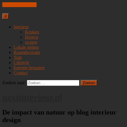
Spring naar inhoud
d
Interieur
Keuken
Horeca
wonen
Lokale gidsen
Raamdecoratie
Tuin
Lifestyle
Energie besparen
Contact
Zoeken naar:
nextinterieur.nl
De impact van natuur op blog interieur
design