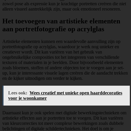
zowel pose als expressie kun je krachtige portretten creëren die niet
alleen visueel aantrekkelijk zijn, maar ook emotioneel resoneren.
Het toevoegen van artistieke elementen
aan portretfotografie op acrylglas
Artistieke elementen kunnen een waardevolle aanvulling zijn op
portretfotografie op acrylglas, waardoor je werk nog unieker en
creatiever wordt. Dit kan variëren van het gebruik van
ongebruikelijke composities tot het integreren van verschillende
texturen of materialen in je beelden. Door bijvoorbeeld elementen
zoals bloemen, stoffen of andere objecten toe te voegen aan je set-
up, kun je interessante visuele lagen creëren die de aandacht trekken
en de kijker uitnodigen om verder te kijken.
Lees ook:
Wees creatief met unieke open haarddecoraties
voor je woonkamer
Daarnaast kun je ook spelen met digitale bewerkingstechnieken om
artistieke effecten aan je portretten toe te voegen. Dit kan variëren
van kleurcorrecties tot meer complexe bewerkingen zoals dubbele
belichtingen of digitale schildertechnieken. Het doel is om je