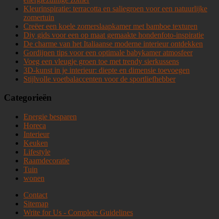
Kleurinspiratie: terracotta en saliegroen voor een natuurlijke
zomertuin
Creëer een koele zomerslaapkamer met bamboe texturen
Diy gids voor een op maat gemaakte hondenfoto-inspiratie
De charme van het Italiaanse moderne interieur ontdekken
Gordijnen tips voor een optimale babykamer atmosfeer
Voeg een vleugje groen toe met trendy sierkussens
3D-kunst in je interieur: diepte en dimensie toevoegen
Stijlvolle voetbalaccenten voor de sportliefhebber
Categorieën
Energie besparen
Horeca
Interieur
Keuken
Lifestyle
Raamdecoratie
Tuin
wonen
Contact
Sitemap
Write for Us - Complete Guidelines