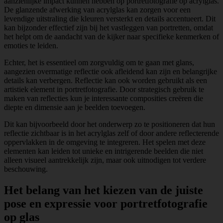
aanzienlijke impact kunnen hebben op portretfotografie op acrylglas.
De glanzende afwerking van acrylglas kan zorgen voor een
levendige uitstraling die kleuren versterkt en details accentueert. Dit
kan bijzonder effectief zijn bij het vastleggen van portretten, omdat
het helpt om de aandacht van de kijker naar specifieke kenmerken of
emoties te leiden.
Echter, het is essentieel om zorgvuldig om te gaan met glans,
aangezien overmatige reflectie ook afleidend kan zijn en belangrijke
details kan verbergen. Reflectie kan ook worden gebruikt als een
artistiek element in portretfotografie. Door strategisch gebruik te
maken van reflecties kun je interessante composities creëren die
diepte en dimensie aan je beelden toevoegen.
Dit kan bijvoorbeeld door het onderwerp zo te positioneren dat hun
reflectie zichtbaar is in het acrylglas zelf of door andere reflecterende
oppervlakken in de omgeving te integreren. Het spelen met deze
elementen kan leiden tot unieke en intrigerende beelden die niet
alleen visueel aantrekkelijk zijn, maar ook uitnodigen tot verdere
beschouwing.
Het belang van het kiezen van de juiste
pose en expressie voor portretfotografie
op glas