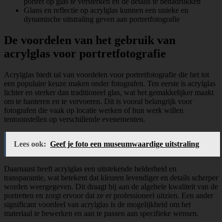
portret op glas te versterken en de details te benadrukken
Glans en reflectie op acrylglas kunnen een unieke en
dynamische uitstraling geven aan portretfotografie
De voordelen van het gebruik van
acrylglas voor portretfotografie
Acrylglas biedt tal van voordelen voor portretfotografie die het tot
een populaire keuze maken onder fotografen. Ten eerste is acrylglas
lichter en sterker dan traditioneel glas, wat het gemakkelijker maakt
om te hanteren en te vervoeren. Dit is vooral belangrijk voor
fotografen die vaak op locatie werken of hun werk willen
tentoonstellen op verschillende evenementen.
Lees ook:
Geef je foto een museumwaardige uitstraling
Daarnaast heeft acrylglas een uitstekende helderheid en
transparantie, wat betekent dat kleuren levendiger en details scherper
worden weergegeven. Dit draagt bij aan de algehele kwaliteit van de
portretten en zorgt ervoor dat ze er professioneel uitzien. Een ander
significant voordeel van acrylglas is de mogelijkheid om het
materiaal te bewerken en aan te passen aan specifieke wensen.