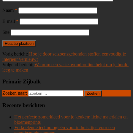
Naam
*
E-mail
*
Site
Vorig bericht:
Hoe je door seizoensgebonden stoffen eenvoudig je
interieur vernieuwt
Volgend bericht:
Waarom een vaste avondroutine helpt om je hoofd
leeg te maken
Primair Zijbalk
Zoeken naar:
Recente berichten
Het perfecte zomerkleed voor je keuken: lichte materialen en
bloemenprints
Verkoelende technologieën voor in huis: tips voor een
energiezuinige zomer