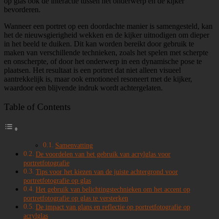
op glas ook de interactie tussen het onderwerp en de kijker
bevorderen.
Wanneer een portret op een doordachte manier is samengesteld, kan
het de nieuwsgierigheid wekken en de kijker uitnodigen om dieper
in het beeld te duiken. Dit kan worden bereikt door gebruik te
maken van verschillende technieken, zoals het spelen met scherpte
en onscherpte, of door het onderwerp in een dynamische pose te
plaatsen. Het resultaat is een portret dat niet alleen visueel
aantrekkelijk is, maar ook emotioneel resoneert met de kijker,
waardoor een blijvende indruk wordt achtergelaten.
Table of Contents
Samenvatting
De voordelen van het gebruik van acrylglas voor
portretfotografie
Tips voor het kiezen van de juiste achtergrond voor
portretfotografie op glas
Het gebruik van belichtingstechnieken om het accent op
portretfotografie op glas te versterken
De impact van glans en reflectie op portretfotografie op
acrylglas