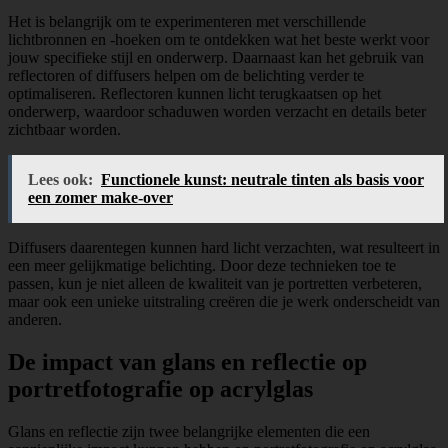
Het is belangrijk om te experimenteren met verschillende
lichtbronnen en -hoeken om te ontdekken wat het beste werkt voor
jouw specifieke stijl en onderwerp. Daarnaast kan het gebruik van
reflectoren of diffusers helpen om de belichting verder te
optimaliseren. Reflectoren kunnen licht terugkaatsen op het
onderwerp, waardoor schaduwen worden verzacht en details beter
zichtbaar worden.
Lees ook:
Functionele kunst: neutrale tinten als basis voor
een zomer make-over
Diffusers daarentegen kunnen hard licht verzachten, wat resulteert in
een meer gelijkmatige belichting. Door deze technieken toe te
passen, kun je niet alleen de kwaliteit van je portretten verbeteren,
maar ook een unieke uitstraling creëren die je werk onderscheidt van
anderen.
De impact van glans en reflectie op
portretfotografie op acrylglas
Glans en reflectie zijn twee belangrijke elementen die een