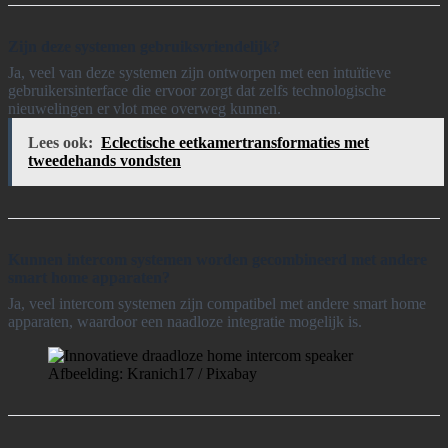
Zijn deze systemen gebruiksvriendelijk?
Ja, veel van deze systemen zijn ontworpen met een intuïtieve
gebruikersinterface die ervoor zorgt dat zelfs technologische
nieuwelingen er vlot mee overweg kunnen.
Lees ook:
Eclectische eetkamertransformaties met
tweedehands vondsten
Kunnen intercom systemen worden gecombineerd met andere
smart home apparaten?
Ja, veel intercom systemen zijn compatibel met andere smart home
apparaten, waardoor een naadloze integratie mogelijk is.
Afbeelding: Kranich17 / Pixabay