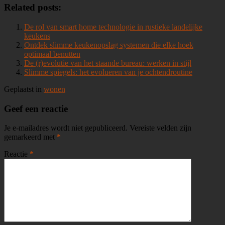
Related posts:
De rol van smart home technologie in rustieke landelijke
keukens
Ontdek slimme keukenopslag systemen die elke hoek
optimaal benutten
De (r)evolutie van het staande bureau: werken in stijl
Slimme spiegels: het evolueren van je ochtendroutine
Geplaatst in
wonen
Geef een reactie
Je e-mailadres wordt niet gepubliceerd.
Vereiste velden zijn
gemarkeerd met
*
Reactie
*