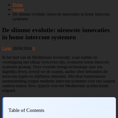
Home
wonen
De slimme evolutie: nieuwste innovaties in home intercom
systemen
De slimme evolutie: nieuwste innovaties
in home intercom systemen
Lieke
28/06/2026
0
In het hart van de Mediterrane levensstijl, waar traditie en
vooruitgang met elkaar verweven zijn, evolueren home intercom
systemen gestaag. Deze evolutie brengt technologie naar ons
dagelijks leven, terwijl we de warme, aardse sfeer behouden die
terracotta tegels en olijftinten uitstralen. Met deze harmonieuze
samensmelting zorgen moderne intercom systemen voor een soepele
outdoor-indoor flow, typisch voor het Mediterrane architecturale
erfgoed.
Table of Contents