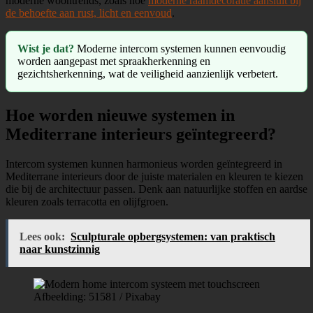
moderne woontrends, zoals hoe
moderne raamdecoratie aansluit bij
de behoefte aan rust, licht en eenvoud
.
Wist je dat?
Moderne intercom systemen kunnen eenvoudig
worden aangepast met spraakherkenning en
gezichtsherkenning, wat de veiligheid aanzienlijk verbetert.
Hoe worden nieuwe systemen in
Mediterrane interieurs geïntegreerd?
Intercom systemen kunnen harmonieus worden geïntegreerd in
Mediterrane interieurs door de juiste materialen en kleuren te kiezen
die bij de architectuur passen. Denk aan natuurlijke stoffen en aardse
kleuren zoals terracotta en olijfgroen.
Lees ook:
Sculpturale opbergsystemen: van praktisch
naar kunstzinnig
Afbeelding: 51581 / Pixabay