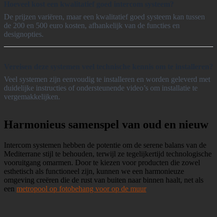
Hoeveel kost een kwalitatief goed intercom systeem?
De prijzen variëren, maar een kwalitatief goed systeem kan tussen
de 200 en 500 euro kosten, afhankelijk van de functies en
designopties.
Vereisen deze systemen veel technische kennis om te installeren?
Veel systemen zijn eenvoudig te installeren en worden geleverd met
duidelijke instructies of ondersteunende video’s om installatie te
vergemakkelijken.
Harmonieus samenspel van oud en nieuw
Intercom systemen hebben de potentie om de serene balans van de
Mediterrane stijl te behouden, terwijl ze tegelijkertijd technologische
vooruitgang omarmen. Door te kiezen voor producten die zowel
esthetisch als functioneel zijn, kunnen we een harmonieuze
omgeving creëren die de rust van buiten naar binnen haalt, net als
een
metropool op fotobehang voor op de muur