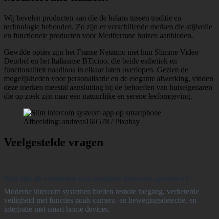
Wij bevelen producten aan die de balans tussen traditie en
technologie behouden. Zo zijn er verschillende merken die stijlvolle
en functionele producten voor Mediterrane huizen aanbieden.
Gewilde opties zijn het Franse Netatmo met hun Slimme Video
Deurbel en het Italiaanse BTicino, die beide esthetiek en
functionaliteit naadloos in elkaar laten overlopen. Gezien de
mogelijkheden voor personalisatie en de elegante afwerking, vinden
deze merken meestal aansluiting bij de behoeften van huiseigenaren
die op zoek zijn naar een natuurlijke en serene leefomgeving.
Afbeelding: andreas160578 / Pixabay
Veelgestelde vragen
Wat zijn de voordelen van moderne intercom systemen?
Moderne intercom systemen bieden remote toegang, verbeterde
veiligheid met functies zoals camera- en bewegingsdetectie, en
integratie met smart home devices.