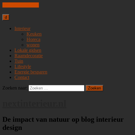
Spring naar inhoud
d
Interieur
Keuken
Horeca
wonen
Lokale gidsen
Raamdecoratie
Tuin
Lifestyle
Energie besparen
Contact
Zoeken naar:
nextinterieur.nl
De impact van natuur op blog interieur
design