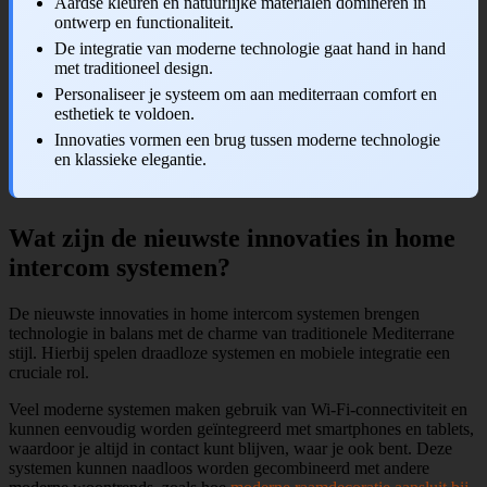
Aardse kleuren en natuurlijke materialen domineren in
ontwerp en functionaliteit.
De integratie van moderne technologie gaat hand in hand
met traditioneel design.
Personaliseer je systeem om aan mediterraan comfort en
esthetiek te voldoen.
Innovaties vormen een brug tussen moderne technologie
en klassieke elegantie.
Wat zijn de nieuwste innovaties in home
intercom systemen?
De nieuwste innovaties in home intercom systemen brengen
technologie in balans met de charme van traditionele Mediterrane
stijl. Hierbij spelen draadloze systemen en mobiele integratie een
cruciale rol.
Veel moderne systemen maken gebruik van Wi-Fi-connectiviteit en
kunnen eenvoudig worden geïntegreerd met smartphones en tablets,
waardoor je altijd in contact kunt blijven, waar je ook bent. Deze
systemen kunnen naadloos worden gecombineerd met andere