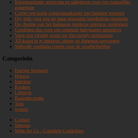
Kleurinspiratie: terracotta en saliegroen voor een natuurlijke
zomertuin
Creëer een koele zomerslaapkamer met bamboe texturen
Diy gids voor een op maat gemaakte hondenfoto-inspiratie
De charme van het Italiaanse moderne interieur ontdekken
Gordijnen tips voor een optimale babykamer atmosfeer
Voeg een vleugje groen toe met trendy sierkussens
3D-kunst in je interieur: diepte en dimensie toevoegen
Stijlvolle voetbalaccenten voor de sportliefhebber
Categorieën
Energie besparen
Horeca
Interieur
Keuken
Lifestyle
Raamdecoratie
Tuin
wonen
Contact
Sitemap
Write for Us - Complete Guidelines