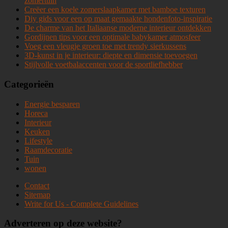
zomertuin
Creëer een koele zomerslaapkamer met bamboe texturen
Diy gids voor een op maat gemaakte hondenfoto-inspiratie
De charme van het Italiaanse moderne interieur ontdekken
Gordijnen tips voor een optimale babykamer atmosfeer
Voeg een vleugje groen toe met trendy sierkussens
3D-kunst in je interieur: diepte en dimensie toevoegen
Stijlvolle voetbalaccenten voor de sportliefhebber
Categorieën
Energie besparen
Horeca
Interieur
Keuken
Lifestyle
Raamdecoratie
Tuin
wonen
Contact
Sitemap
Write for Us - Complete Guidelines
Adverteren op deze website?