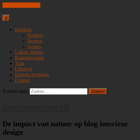
Spring naar inhoud
d
Interieur
Keuken
Horeca
wonen
Lokale gidsen
Raamdecoratie
Tuin
Lifestyle
Energie besparen
Contact
Zoeken naar:
nextinterieur.nl
De impact van natuur op blog interieur
design