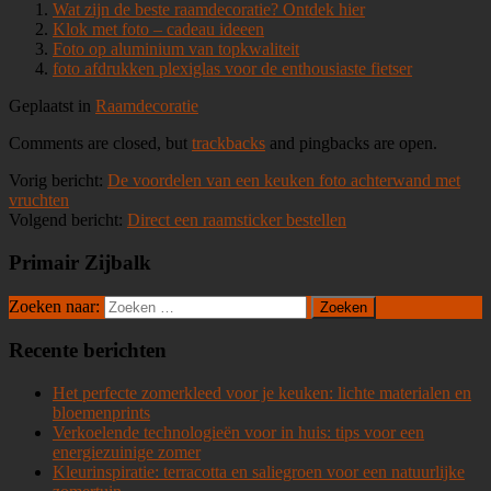
Wat zijn de beste raamdecoratie? Ontdek hier
Klok met foto – cadeau ideeen
Foto op aluminium van topkwaliteit
foto afdrukken plexiglas voor de enthousiaste fietser
Geplaatst in
Raamdecoratie
Comments are closed, but
trackbacks
and pingbacks are open.
Vorig bericht:
De voordelen van een keuken foto achterwand met
vruchten
Volgend bericht:
Direct een raamsticker bestellen
Primair Zijbalk
Zoeken naar:
Recente berichten
Het perfecte zomerkleed voor je keuken: lichte materialen en
bloemenprints
Verkoelende technologieën voor in huis: tips voor een
energiezuinige zomer
Kleurinspiratie: terracotta en saliegroen voor een natuurlijke