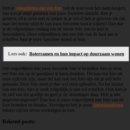
Heb je
rolgordijnen met een foto
van de kust voor het raam hangen,
dan kun je altijd genieten van jouw favoriete uitzicht. Ben je
gestrest, zit je even niet zo lekker in je vel of heb je gewoon zin om
naar het mooie uitzicht van jouw favoriete kust te kijken? Dan doe
je de rolgordijnen omlaag om de mooie foto van de kust te
bewonderen. Door rolgordijnen met een foto van de kust aan te
schaffen, haal je jouw favoriete strand in huis.
Lees ook:
Boterramen en hun impact op duurzaam wonen
Om rolgordijnen met jouw favoriete foto te bestellen, kies je eerst
een foto om op de gordijnen te laten drukken. Dit kan een foto uit
onze collectie zijn, maar het kan ook een foto zijn die je zelf hebt
gemaakt. Deze foto moet je dan wel eerst uploaden. Na het kiezen
van een foto, kies je welk rolgordijn je aan wil schaffen. Ook kies je
de stof van het gordijn en geef je de afmetingen door. Heb je alle
gegevens ingevuld? Dan kun je jouw rolgordijnen met foto van de
kust bestellen en betalen. Vervolgens heb je jouw
fotorolgordijnen
binnen vijf tot zeven werkdagen in huis.
Related posts: